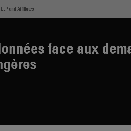
LLP and Affiliates
otéger ses données face aux demandes des autorités étrangères
 données face aux dem
angères