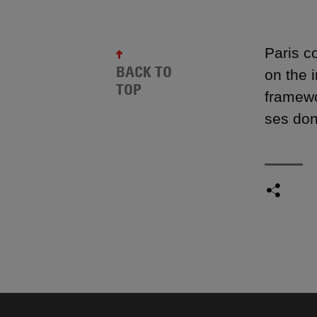
Paris c
BACK TO
on the 
TOP
framewo
ses don