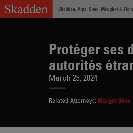
Skip
Skadden, Arps, Slate, Meagher & Flom 
to
content
Home
/
About /
News & Rankings
/
Pr
Protéger ses
autorités étr
March 25, 2024
Related Attorneys:
Margot Sève