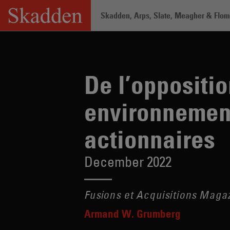
Skip
Skadden, Arps, Slate, Meagher & Flom 
to
content
Home
/
Insights
/
De l’opposition au di
De l’oppositio
environnement
actionnaires
December 2022
Fusions et Acquisitions Maga
Armand W. Grumberg