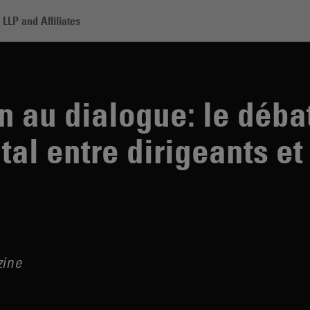
LLP and Affiliates
alogue: le débat environnemental entre dirigeants et actionnaires
n au dialogue: le déba
al entre dirigeants et
zine