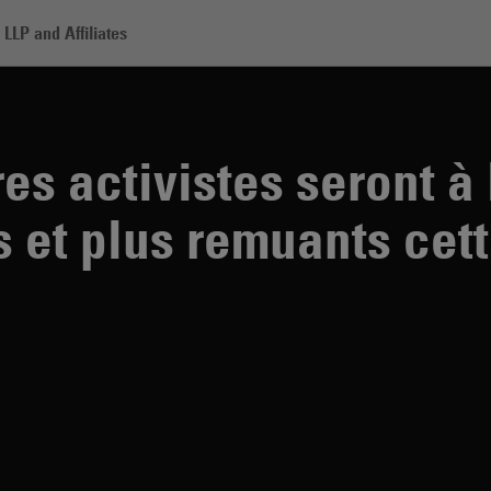
LLP and Affiliates
vistes seront à la fois plus présentes et plus remuants cette année
es activistes seront à 
s et plus remuants cet