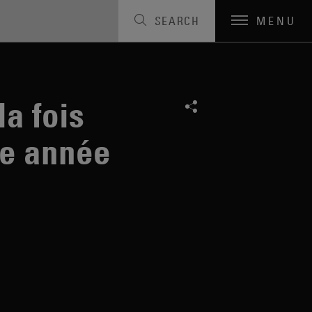
SEARCH
MENU
la fois
te année