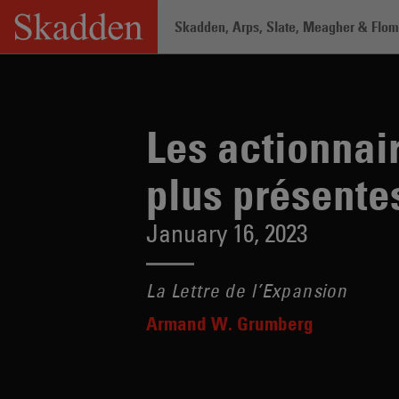
Skip
Skadden, Arps, Slate, Meagher & Flom 
to
content
Home
/
Insights
/
Les actionnaires acti
Les actionnair
plus présente
January 16, 2023
La Lettre de l’Expansion
Armand W. Grumberg