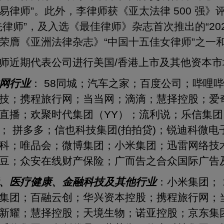
易律师”。此外，李律师获《亚太法律 500 强》
先律师”，及入选《最佳律师》杂志首次推出的“20
荣膺《亚洲法律杂志》“中国十五佳女律师”之一和
师近期代表公司进行美国/香港上市及其他资本
网行业
： 58同城；汽车之家；百度公司；哔哩
技；携程旅行网；当当网；滴滴；慧择控股；爱
直播；欢聚时代集团（YY）；流利说；乐信集
； 拼多多；信也科技集团(拍拍贷)；锐迪科微
科；唯品会；微博集团；小米集团；迅雷网络技
豆；众安在线财产保险；广而告之合众国际广告
、医疗健康、金融科技及其他行业
：小米集团； 
集团；百融云创；华兴资本控股；携程旅行网；当
新耀；慧择控股；天境生物；诺亚控股；京东集