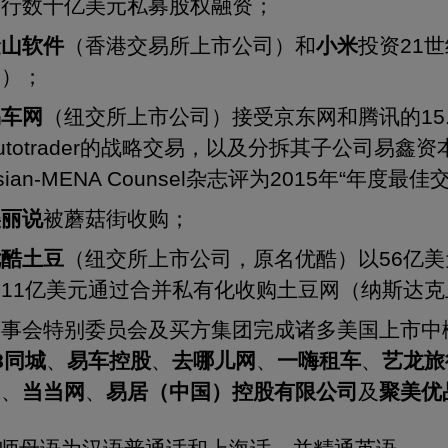
进行数十亿美元私募股权融资；
金山软件
（香港交易所上市公司）和
小米
投资21
司）；
易车网
（纽交所上市公司）接受京东网和腾讯的15
utotrader的战略交易，以及分拆其子公司易
sian-MENA Counsel杂志评为2015年“年度最
美丽说
被蘑菇街收购；
优酷土豆
（纽交所上市公司，原名优酷）以56亿
及11亿美元通过合并私有化收购土豆网（纳斯达
董事会特别委员会及买方集团完成诸多美国上市中
8
同城
、
易车控股
、
去哪儿网
、
一嗨租车
、
艺龙旅
司
、
当当网
、
易居（中国）控股有限公司
及
聚美优