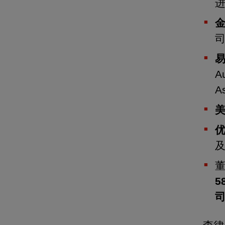
A
A
5