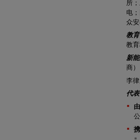
所；
电；
众安
教育
教育
新能
商）
李律
代表
公