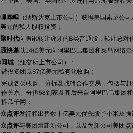
在中国、美国、英国和印度进行与旅游服务相关
哔哩哔哩
（纳斯达克上市公司）获得美国索尼公司及
亿美元的私人股权投资；
欢聚时代
向腾讯转让虎牙的B类普通股，转让总对价
中通快递
以14亿美元向阿里巴巴集团和菜鸟网络
8
同城
（纽交所上市公司）：
被投资团以87亿美元私有化收购；
完成各类收购、分拆及战略合作交易，包括与赶
作关系、分拆58到家及其后来自阿里巴巴集团和
拆瓜子网；
大众点评
发行和出售数十亿美元优先股予小米及腾
大众点评
与美团组建新公司，以及为新公司美团点评（Inter