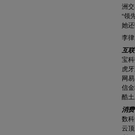
洲交
“领
她还
李律
互联
宝科
虎牙
网易
信金
酷土
消费
数科
云顶