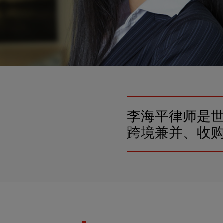
李海平律师是
跨境兼并、收