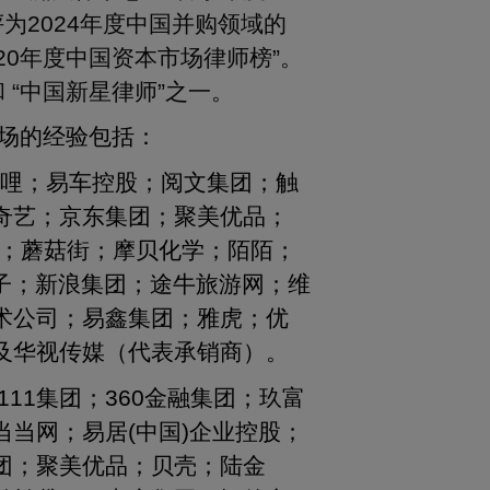
评为2024年度中国并购领域的
20年度中国资本市场律师榜”。
 “中国新星律师”之一。
市场的经验包括：
哔哩；易车控股；阅文集团；触
奇艺；京东集团；聚美优品；
团；蘑菇街；摩贝化学；陌陌；
电子；新浪集团；途牛旅游网；维
术公司；易鑫集团；雅虎；优
及华视传媒（代表承销商）。
111集团；360金融集团；玖富
当网；易居(中国)企业控股；
团；聚美优品；贝壳；陆金