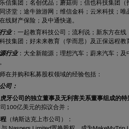
乐信集团；名创优品；蘑菇街；信也科技集团（
同济堂；途牛旅游网；维信金科；云米科技；唯
在线财产保险；及中通快递。
行业
：一起教育科技公司；流利说；新东方在线
科技集团；好未来教育（学而思）及正保远程教
源行业
：大全新能源；理想汽车；蔚来汽车；及
。
师在并购和私募股权领域的经验包括：
公司：
由虎牙公司的独立董事及无利害关系董事组成的特
司100亿美元的拟议合并；
携程
（纳斯达克上市公司）：
与
Naspers Limited
置换股权，成为
MakeMyTrip L